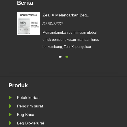
Berita
g
Zeal X Melancarkan Beg
uk
Kertas Glassine Tersuai untuk
2026/07/22
an
Membantu Jenama Global
Menggantikan Pembungkusan
Memandangkan permintaan global
Plastik Sekali Pakai
e
untuk pembungkusan mampan terus
a
berkembang, Zeal X, pengeluar
pembungkusan mesra alam
profesional, telah melancarkan siri
n
Beg Kertas Glassine Tersuai yang
dinaik taraf secara rasmi. Direka
sebagai alternatif premium kepada
Produk
pan
beg plastik tradisional, produk
baharu itu men......
Kotak kertas
Pengirim surat
Beg Kaca
Beg Bio-terurai