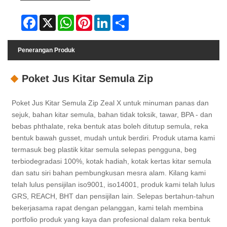
Facebook
X
WhatsApp
Pinterest
LinkedIn
Share
Penerangan Produk
Poket Jus Kitar Semula Zip
Poket Jus Kitar Semula Zip Zeal X untuk minuman panas dan
sejuk, bahan kitar semula, bahan tidak toksik, tawar, BPA - dan
bebas phthalate, reka bentuk atas boleh ditutup semula, reka
bentuk bawah gusset, mudah untuk berdiri. Produk utama kami
termasuk beg plastik kitar semula selepas pengguna, beg
terbiodegradasi 100%, kotak hadiah, kotak kertas kitar semula
dan satu siri bahan pembungkusan mesra alam. Kilang kami
telah lulus pensijilan iso9001, iso14001, produk kami telah lulus
GRS, REACH, BHT dan pensijilan lain. Selepas bertahun-tahun
bekerjasama rapat dengan pelanggan, kami telah membina
portfolio produk yang kaya dan profesional dalam reka bentuk