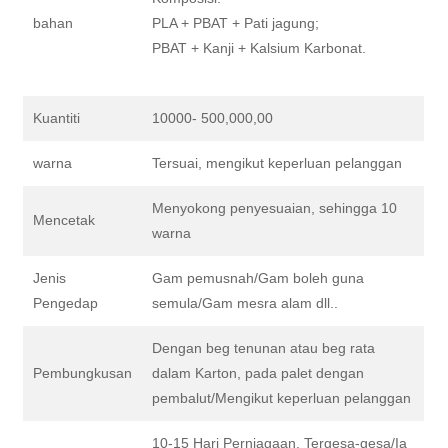
bahan
PLA + PBAT + Pati jagung;
PBAT + Kanji + Kalsium Karbonat.
Kuantiti
10000- 500,000,00
warna
Tersuai, mengikut keperluan pelanggan
Menyokong penyesuaian, sehingga 10
Mencetak
warna
Jenis
Gam pemusnah/Gam boleh guna
Pengedap
semula/Gam mesra alam dll..
Dengan beg tenunan atau beg rata
Pembungkusan
dalam Karton, pada palet dengan
pembalut/Mengikut keperluan pelanggan
10-15 Hari Perniagaan, Tergesa-gesa/Ia