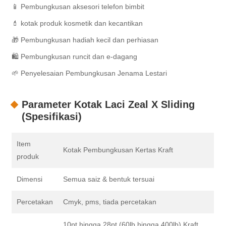
📱 Pembungkusan aksesori telefon bimbit
💄 kotak produk kosmetik dan kecantikan
🎁 Pembungkusan hadiah kecil dan perhiasan
🛍️ Pembungkusan runcit dan e-dagang
🌱 Penyelesaian Pembungkusan Jenama Lestari
Parameter Kotak Laci Zeal X Sliding
(Spesifikasi)
Item
Kotak Pembungkusan Kertas Kraft
produk
Dimensi
Semua saiz & bentuk tersuai
Percetakan
Cmyk, pms, tiada percetakan
10pt hingga 28pt (60lb hingga 400lb) Kraft