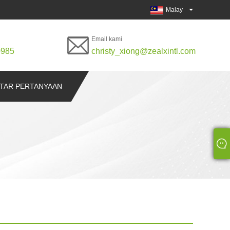
Malay
Email kami
0985
christy_xiong@zealxintl.com
TAR PERTANYAAN