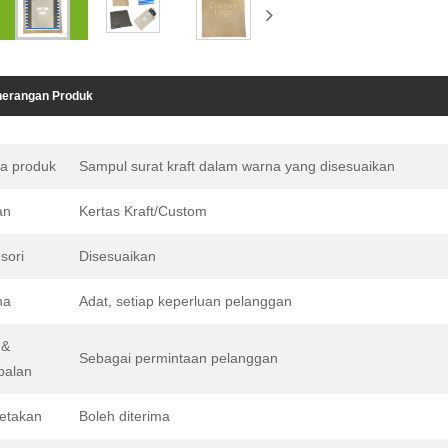
erangan Produk
a produk
Sampul surat kraft dalam warna yang disesuaikan
an
Kertas Kraft/Custom
sori
Disesuaikan
na
Adat, setiap keperluan pelanggan
 &
Sebagai permintaan pelanggan
balan
etakan
Boleh diterima