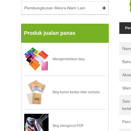
Pembungkusan Mesra Alam Lain
Pen
Produk jualan panas
Nam
Mengendalikan beg
Bah
Akse
War
Beg kurier kertas kitar semula
Saiz
kete
Perc
Beg mengecut POF