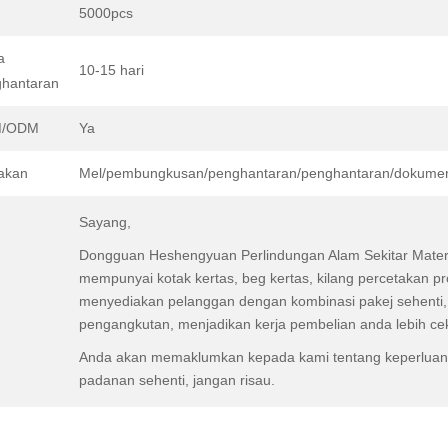
5000pcs
a
10-15 hari
hantaran
/ODM
Ya
akan
Mel/pembungkusan/penghantaran/penghantaran/dokumen
Sayang,
Dongguan Heshengyuan Perlindungan Alam Sekitar Materia
mempunyai kotak kertas, beg kertas, kilang percetakan pr
menyediakan pelanggan dengan kombinasi pakej sehenti
pengangkutan, menjadikan kerja pembelian anda lebih ce
Anda akan memaklumkan kepada kami tentang keperluan
padanan sehenti, jangan risau.