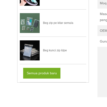
Moq
Mas
peng
Beg zip pe kitar semula
OEM
Gun
Beg kunci zip ldpe
Semua produk baru