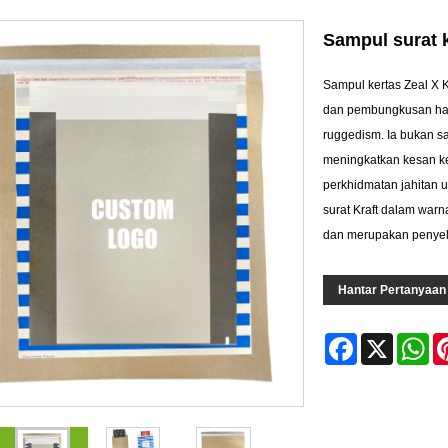
Sampul surat 
Sampul kertas Zeal X 
dan pembungkusan had
ruggedism. Ia bukan s
meningkatkan kesan 
perkhidmatan jahitan 
surat Kraft dalam war
dan merupakan penyel
Hantar Pertanyaan
Facebook
X
Wh