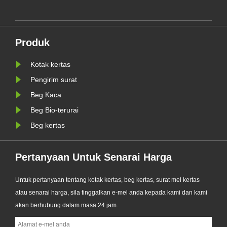
n
Beg Kertas Glassine Tersuai yang
dinaik taraf secara rasmi. Direka
sebagai alternatif premium kepada
Produk
pan
beg plastik tradisional, produk
baharu itu men......
Kotak kertas
Pengirim surat
Beg Kaca
Beg Bio-terurai
Beg kertas
Pertanyaan Untuk Senarai Harga
Untuk pertanyaan tentang kotak kertas, beg kertas, surat mel kertas
atau senarai harga, sila tinggalkan e-mel anda kepada kami dan kami
akan berhubung dalam masa 24 jam.