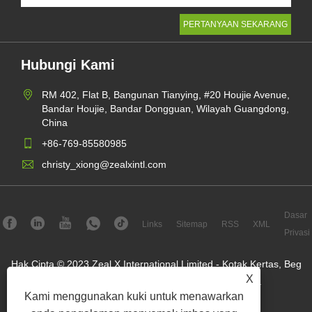
Hubungi Kami
RM 402, Flat B, Bangunan Tianying, #20 Houjie Avenue,
Bandar Houjie, Bandar Dongguan, Wilayah Guangdong,
China
+86-769-85580985
christy_xiong@zealxintl.com
Dasar
Links
Sitemap
RSS
XML
Privasi
Hak Cipta © 2023 Zeal X International Limited - Kotak Kertas, Beg
X
Kertas, Pengirim Kertas - Hak Cipta Terpelihara.
Kami menggunakan kuki untuk menawarkan