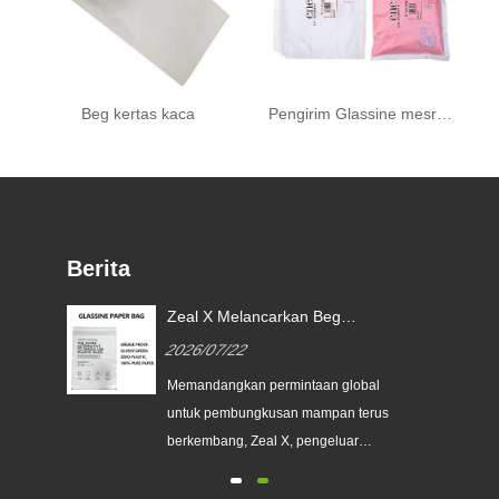
Beg kertas kaca
Pengirim Glassine mesra alam
Berita
g
Zeal X Melancarkan Beg
uk
Kertas Glassine Tersuai untuk
2026/07/22
an
Membantu Jenama Global
Menggantikan Pembungkusan
Memandangkan permintaan global
Plastik Sekali Pakai
e
untuk pembungkusan mampan terus
a
berkembang, Zeal X, pengeluar
pembungkusan mesra alam
profesional, telah melancarkan siri