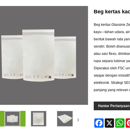
Beg kertas ka
Beg kertas Glassine 
kayu—tahan udara, ai
bentuk bawah rata yan
sendiri. Boleh disesu
atau saiz flexo, diim
rupa separa lutsinar 
Diperakui oleh FSC u
sejajar dengan inisiat
elektronik. Strategi S
panjang yang relevan d
Hantar Pertanyaan
Facebook
X
Wh