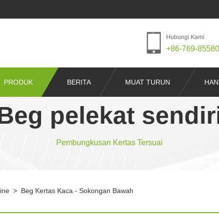
Hubungi Kami
+86-769-8558
PRODUK
BERITA
MUAT TURUN
HAN
Beg pelekat sendir
Pembungkusan Kertas Tersuai
ine
>
Beg Kertas Kaca - Sokongan Bawah