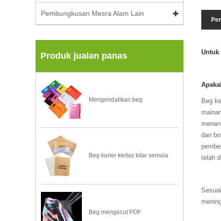
Pembungkusan Mesra Alam Lain
Pen
Untuk
Produk jualan panas
Apakah
Mengendalikan beg
Beg ke
mainan
menang
dan bo
pembez
Beg kurier kertas kitar semula
telah 
Sesuai
mening
Beg mengecut POF