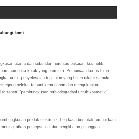
hubungi kami
ngkusan utama dan sekunder merentas pakaian, kosmetik,
laman membuka kotak yang premium. Pembinaan kertas tulen
at untuk penyelesaian tepi jalan yang boleh dikitar semula
pemegang pelekat tersuai kemudahan dan mengukuhkan
uk seperti "pembungkusan terbiodegradasi untuk kosmetik"
mbungkusan produk elektronik, beg kaca bercetak tersuai kami
ingkatkan persepsi nilai dan penglibatan pelanggan