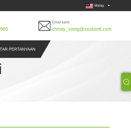
Malay
Email kami
0985
christy_xiong@zealxintl.com
TAR PERTANYAAN
i