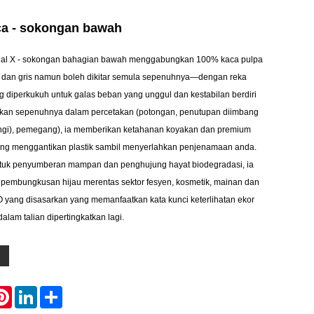
ca - sokongan bawah
Zeal X - sokongan bahagian bawah menggabungkan 100% kaca pulpa
r dan gris namun boleh dikitar semula sepenuhnya—dengan reka
g diperkukuh untuk galas beban yang unggul dan kestabilan berdiri
aikan sepenuhnya dalam percetakan (potongan, penutupan diimbang
bangi), pemegang), ia memberikan ketahanan koyakan dan premium
yang menggantikan plastik sambil menyerlahkan penjenamaan anda.
ntuk penyumberan mampan dan penghujung hayat biodegradasi, ia
if pembungkusan hijau merentas sektor fesyen, kosmetik, mainan dan
EO yang disasarkan yang memanfaatkan kata kunci keterlihatan ekor
alam talian dipertingkatkan lagi.
atsApp
Pinterest
LinkedIn
Share