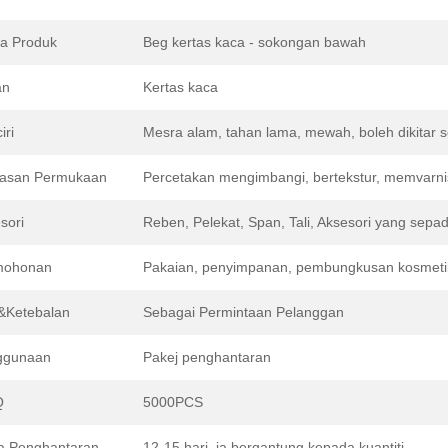
a Produk
Beg kertas kaca - sokongan bawah
an
Kertas kaca
iri
Mesra alam, tahan lama, mewah, boleh dikitar 
asan Permukaan
Percetakan mengimbangi, bertekstur, memvarnis
sori
Reben, Pelekat, Span, Tali, Aksesori yang sepa
mohonan
Pakaian, penyimpanan, pembungkusan kosmetik
&Ketebalan
Sebagai Permintaan Pelanggan
ggunaan
Pakej penghantaran
Q
5000PCS
a Penghantaran
12-15 hari, ia bergantung kepada kuantiti