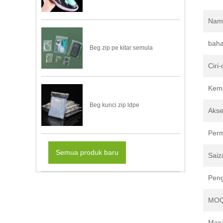
Nam
bah
Beg zip pe kitar semula
Ciri-c
Kem
Beg kunci zip ldpe
Akse
Per
Semua produk baru
Saiz
Pen
MO
Mas