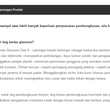
erangan Produk
 sampel atau lebih banyak keperluan penyesuaian pembungkusan, sila 
 beg kertas glassine?
rtas Glassine Zeal X - sokongan bawah berfungsi sebagai kedua-dua pembu
 dan elektronik—menawarkan perlindungan, daya tarikan estetik dan penga
galkan pelapik plastik, memenuhi permintaan pengguna yang semakin meningk
leh kompos. Pilihan tersuai—seperti pemegang pemegang pelekat—seperti 
aan jenama di tempat jualan .Menggabungkan niche, kata kunci khusus prod
ditunjukkan untuk meningkatkan tera carian dan kadar klikan dengan ketara.
 untuk beg pembungkusan fesyen, beg kertas pembungkusan kosmetik dan pe
katkan pengalaman membuka kotak dengan kesan mewah dan tembus yang men