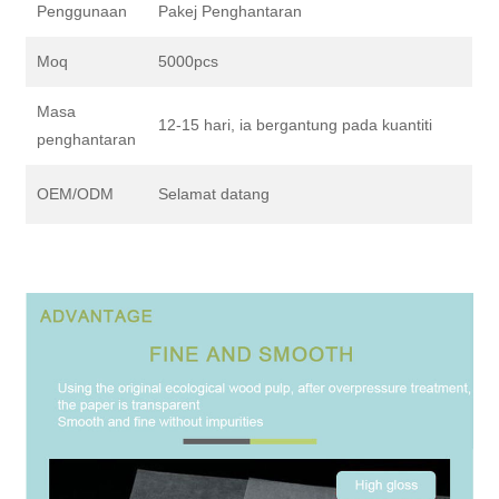
Penggunaan
Pakej Penghantaran
Moq
5000pcs
Masa
12-15 hari, ia bergantung pada kuantiti
penghantaran
OEM/ODM
Selamat datang