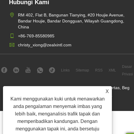
Hubungi Kami
RM 402, Flat B, Bangunan Tianying, #20 Houjie Avenue,
Bandar Houjie, Bandar Dongguan, Wilayah Guangdong,
China
+86-769-85580985
christy_xiong@zealxintl.com
Dasar
Links
Sitemap
RSS
XML
Privasi
Hak Cipta © 2023 Zeal X International Limited - Kotak Kertas, Beg
X
Kertas, Pengirim Kertas - Hak Cipta Terpelihara.
Kami menggunakan kuki untuk menawarkan
anda pengalaman menyemak imbas yang
lebih baik, menganalisis trafik tapak dan
memperibadikan kandungan. Dengan
menggunakan tapak ini, anda bersetuju