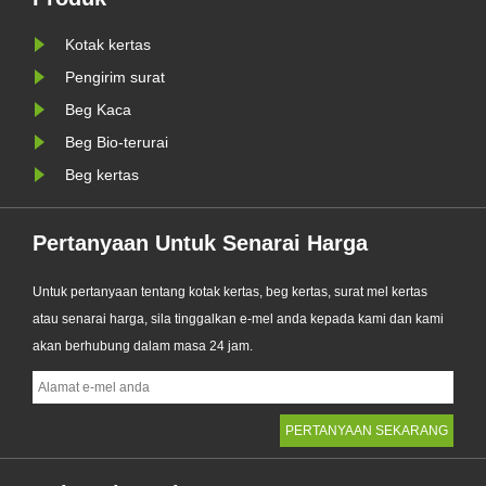
pan
beg plastik tradisional, produk
baharu itu men......
Kotak kertas
Pengirim surat
Beg Kaca
Beg Bio-terurai
Beg kertas
Pertanyaan Untuk Senarai Harga
Untuk pertanyaan tentang kotak kertas, beg kertas, surat mel kertas
atau senarai harga, sila tinggalkan e-mel anda kepada kami dan kami
akan berhubung dalam masa 24 jam.