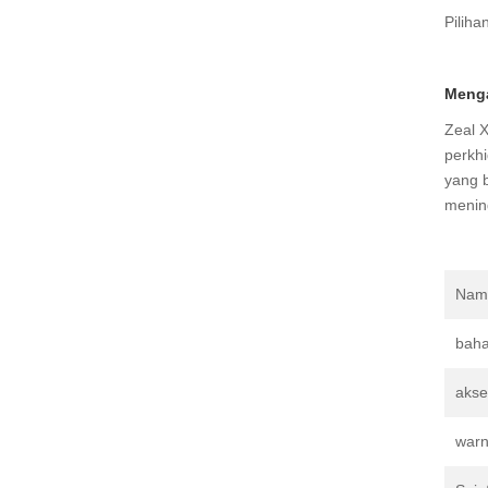
Pilih
Menga
Zeal 
perkhi
yang 
menin
Nam
bah
akse
war