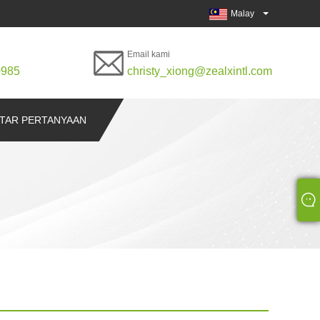
Malay
Email kami
0985
christy_xiong@zealxintl.com
TAR PERTANYAAN