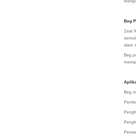
menjej
Beg P
Zeal 
semul
alam 
Beg p
mempe
Aplik
Beg me
Pembu
Pengh
Pengha
Pemen