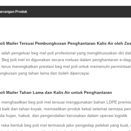
erangan Produk
oli Mailer Tersuai Pembungkusan Penghantaran Kalis Air oleh Zea
 ialah pengeluar beg mel poli profesional yang mengkhususkan diri dala
l. Beg poli mel ini digunakan secara meluas dalam penghantaran e-d
X terus meningkatkan prestasi beg mel poli untuk memenuhi perminta
ngkusan yang tahan lama dan boleh dipercayai.
oli Mailer Tahan Lama dan Kalis Air untuk Penghantaran
X menghasilkan beg poli mel tersuai menggunakan bahan LDPE premium.
t baik dan tahan koyak, memastikan produk kekal selamat semasa pen
da hujan, habuk, dan pengendalian kerosakan dalam operasi logistik.
 reka bentuk beg poli mel termasuk jalur pengedap pelekat yang kuat