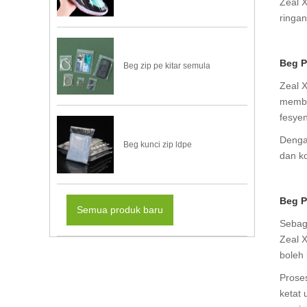
Zeal 
ringa
Beg P
Beg zip pe kitar semula
Zeal X
memba
fesye
Denga
Beg kunci zip ldpe
dan k
Beg P
Semua produk baru
Sebag
Zeal 
boleh 
Prose
ketat 