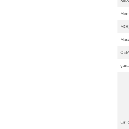
Saiz
Men
MO
Mas
OEM
gun
Ciri