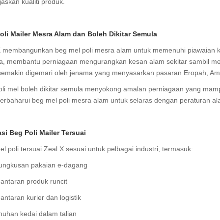
askan kualiti produk.
oli Mailer Mesra Alam dan Boleh Dikitar Semula
X membangunkan beg mel poli mesra alam untuk memenuhi piawaian ke
a, membantu perniagaan mengurangkan kesan alam sekitar sambil me
semakin digemari oleh jenama yang menyasarkan pasaran Eropah, Amer
oli mel boleh dikitar semula menyokong amalan perniagaan yang mamp
rbaharui beg mel poli mesra alam untuk selaras dengan peraturan al
asi Beg Poli Mailer Tersuai
l poli tersuai Zeal X sesuai untuk pelbagai industri, termasuk:
ngkusan pakaian e-dagang
antaran produk runcit
ntaran kurier dan logistik
uhan kedai dalam talian