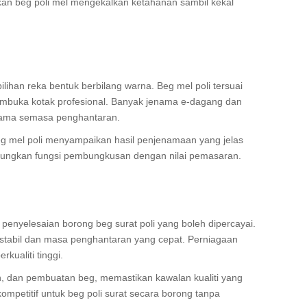
kan beg poli mel mengekalkan ketahanan sambil kekal
lihan reka bentuk berbilang warna. Beg mel poli tersuai
buka kotak profesional. Banyak jenama e-dagang dan
enama semasa penghantaran.
eg mel poli menyampaikan hasil penjenamaan yang jelas
abungkan fungsi pembungkusan dengan nilai pemasaran.
enyelesaian borong beg surat poli yang boleh dipercayai.
stabil dan masa penghantaran yang cepat. Perniagaan
kualiti tinggi.
, dan pembuatan beg, memastikan kawalan kualiti yang
ompetitif untuk beg poli surat secara borong tanpa