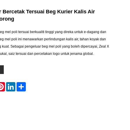
r Bercetak Tersuai Beg Kurier Kalis Air
Borong
 mel poli tersuai berkualiti tinggi yang direka untuk e-dagang dan
eg mel poli ini menawarkan perlindungan kalis air, tahan koyak dan
 kuat. Sebagai pengeluar beg mel poli yang boleh dipercayai, Zeal X
al, saiz tersuai dan percetakan logo untuk jenama global.
atsApp
Pinterest
LinkedIn
Share