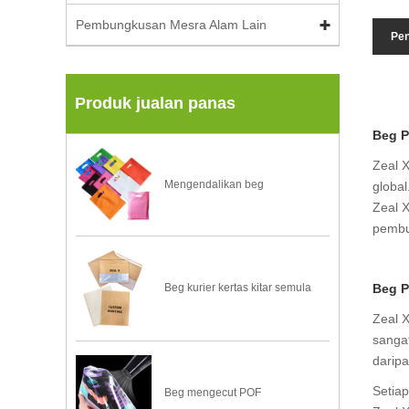
Pembungkusan Mesra Alam Lain
Pen
Produk jualan panas
Beg P
Zeal X
Mengendalikan beg
globa
Zeal 
pembu
Beg P
Beg kurier kertas kitar semula
Zeal 
sanga
daripa
Setiap
Beg mengecut POF