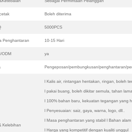
&Ketebalan
Sebagai Permintaan Pelanggan
cetak
Boleh diterima
Q
5000PCS
a Penghantaran
10-15 Hari
/ODM
ya
a
Pengeposan/pembungkusan/penghantaran/pe
l Kalis air, rintangan hentakan, ringan, boleh t
l pakai buang, boleh dikitar semula, tahan la
l 100% bahan baru, kekuatan tegangan yang he
l Penyesuaian: saiz, gaya, warna, logo, dll..
l Masa penghantaran yang stabil l Bahan alam s
 & Kelebihan
l Harga yang kompetitif dengan kualiti unggul