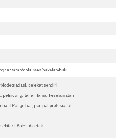
nghantaran/dokumen/pakaian/buku
erbiodegradasi, pelekat sendiri
ma, pelindung, tahan lama, keselamatan
bat l Pengeluar, penjual profesional
ekitar l Boleh dicetak