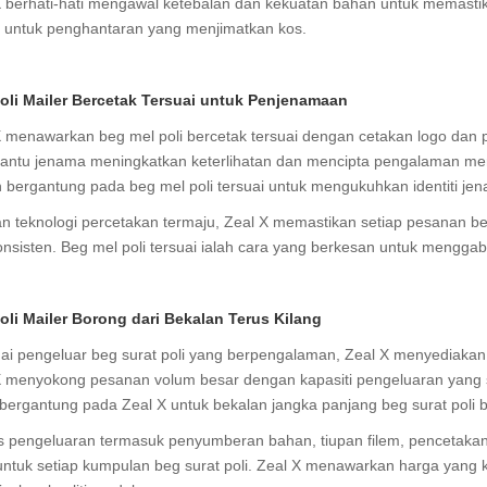
X berhati-hati mengawal ketebalan dan kekuatan bahan untuk memasti
n untuk penghantaran yang menjimatkan kos.
oli Mailer Bercetak Tersuai untuk Penjenamaan
 menawarkan beg mel poli bercetak tersuai dengan cetakan logo dan pi
ntu jenama meningkatkan keterlihatan dan mencipta pengalaman mem
n bergantung pada beg mel poli tersuai untuk mengukuhkan identiti j
n teknologi percetakan termaju, Zeal X memastikan setiap pesanan b
onsisten. Beg mel poli tersuai ialah cara yang berkesan untuk mengg
oli Mailer Borong dari Bekalan Terus Kilang
ai pengeluar beg surat poli yang berpengalaman, Zeal X menyediakan p
X menyokong pesanan volum besar dengan kapasiti pengeluaran yang 
bergantung pada Zeal X untuk bekalan jangka panjang beg surat poli ber
s pengeluaran termasuk penyumberan bahan, tiupan filem, pencetakan
untuk setiap kumpulan beg surat poli. Zeal X menawarkan harga yang k