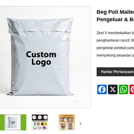
Beg Poli Maile
Pengeluar & 
Zeal X membekalkan beg
penghantaran runcit. B
pengedap pelekat yang
menyokong pesanan puk
Hantar Pertanyaan
Facebook
X
Wh