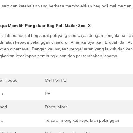
an saiz dan ketebalan yang berbeza membolehkan beg poli mel memen
pa Memilih Pengeluar Beg Poli Mailer Zeal X
X ialah pembekal beg surat poli yang dipercayai dengan pengalaman e
dmatan kepada pelanggan di seluruh Amerika Syarikat, Eropah dan Aus
boleh dipercayai. Dengan keupayaan pengeluaran yang kukuh dan ke
gkatkan kecekapan pembungkusan dan persembahan jenama.
a Produk
Mel Poli PE
an
PE
sori
Disesuaikan
na
Tersuai, mengikut keperluan pelanggan