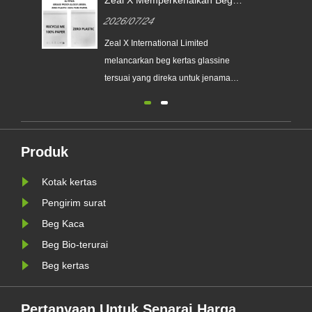
Kertas Glassine Tersuai untuk
2026/07/24
Pembungkusan Mampan dan
Pematuhan PPWR EU
Zeal X International Limited
melancarkan beg kertas glassine
tersuai yang direka untuk jenama
yang mampan. Penyelesaian
pembungkusan mesra alam
menyokong trend pembungkusan
bebas plastik dan membantu
Produk
perniagaan bersedia untuk
Kotak kertas
keperluan pembungkusan mampan
EU PPWR baharu.
Pengirim surat
Beg Kaca
Beg Bio-terurai
Beg kertas
Pertanyaan Untuk Senarai Harga